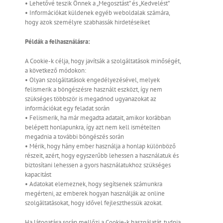
• Lehetővé teszik Önnek a „Megosztást” és „Kedvelést”
• Információkat küldenek egyéb weboldalak számára,
hogy azok személyre szabhassák hirdetéseiket
Példák a felhasználásra:
A Cookie-k célja, hogy javítsák a szolgáltatások minőségét,
a következő módokon:
• Olyan szolgáltatások engedélyezésével, melyek
felismerik a böngészésre használt eszközt, így nem
szükséges többször is megadnod ugyanazokat az
információkat egy feladat során
• Felismerik, ha már megadta adatait, amikor korábban
belépett honlapunkra, így azt nem kell ismételten
megadnia a további böngészés során
• Mérik, hogy hány ember használja a honlap különböző
részeit, azért, hogy egyszerűbb lehessen a használatuk és
biztosítani lehessen a gyors használatukhoz szükséges
kapacitást
• Adatokat elemeznek, hogy segítsenek számunkra
megérteni, az emberek hogyan használják az online
szolgáltatásokat, hogy idővel fejleszthessük azokat.
Ha látogatása során mellőzi a Cookie-k használatát, tudnia