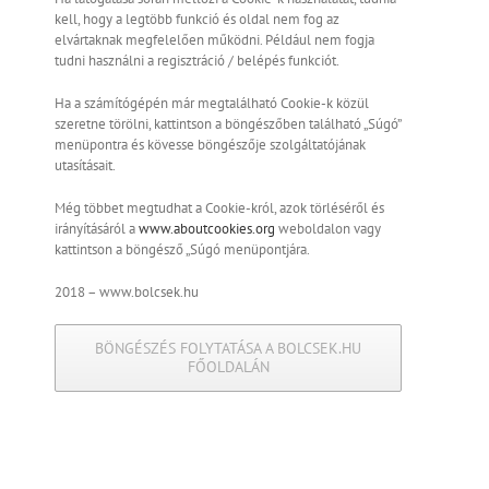
kell, hogy a legtöbb funkció és oldal nem fog az
elvártaknak megfelelően működni. Például nem fogja
tudni használni a regisztráció / belépés funkciót.
Ha a számítógépén már megtalálható Cookie-k közül
szeretne törölni, kattintson a böngészőben található „Súgó”
menüpontra és kövesse böngészője szolgáltatójának
utasításait.
Még többet megtudhat a Cookie-król, azok törléséről és
irányításáról a
www.aboutcookies.org
weboldalon vagy
kattintson a böngésző „Súgó menüpontjára.
2018 – www.bolcsek.hu
BÖNGÉSZÉS FOLYTATÁSA A BOLCSEK.HU
FŐOLDALÁN