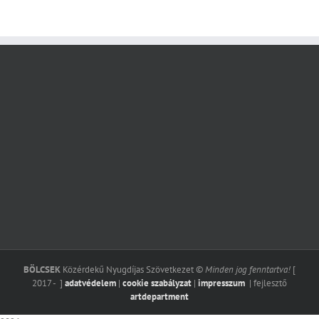
BÖLCSEK
Közérdekű Nyugdíjas Szövetkezet ©
Minden jog fenntartva!
[
2017 -
]
adatvédelem
|
cookie szabályzat
|
impresszum
| fejlesztő
artdepartment