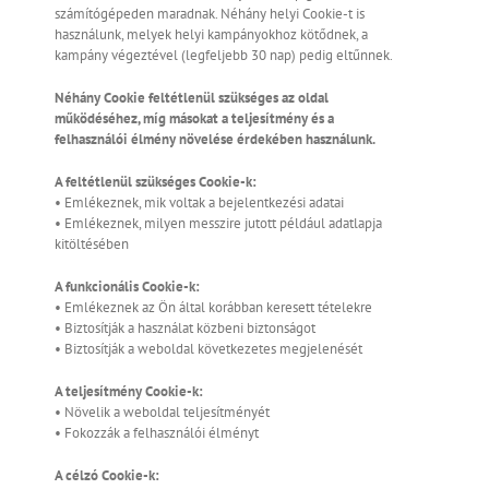
számítógépeden maradnak. Néhány helyi Cookie-t is
használunk, melyek helyi kampányokhoz kötődnek, a
kampány végeztével (legfeljebb 30 nap) pedig eltűnnek.
Néhány Cookie feltétlenül szükséges az oldal
működéséhez, míg másokat a teljesítmény és a
felhasználói élmény növelése érdekében használunk.
A feltétlenül szükséges Cookie-k:
• Emlékeznek, mik voltak a bejelentkezési adatai
• Emlékeznek, milyen messzire jutott például adatlapja
kitöltésében
A funkcionális Cookie-k:
• Emlékeznek az Ön által korábban keresett tételekre
• Biztosítják a használat közbeni biztonságot
• Biztosítják a weboldal következetes megjelenését
A teljesítmény Cookie-k:
• Növelik a weboldal teljesítményét
• Fokozzák a felhasználói élményt
A célzó Cookie-k: