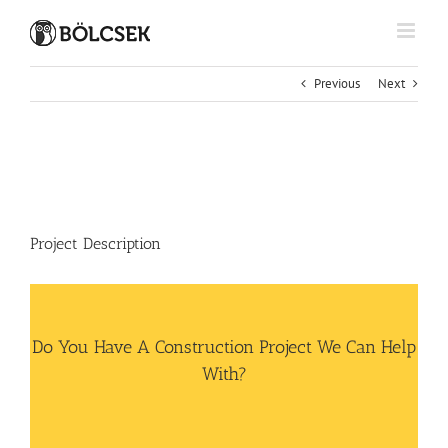
Kihagyás
Previous
Next
View
Larger
Image
Project Description
Do You Have A Construction Project We Can Help
With?