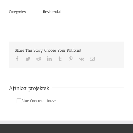
Residential
Categories:
Share This Story, Choose Your Platform!
Facebook
Twitter
Reddit
LinkedIn
Tumblr
Pinterest
Vk
Email:
Ajánlott projektek
crete
se