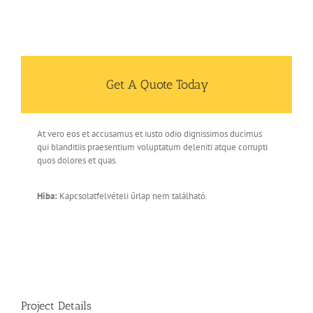
Get A Quote Today
At vero eos et accusamus et iusto odio dignissimos ducimus
qui blanditiis praesentium voluptatum deleniti atque corrupti
quos dolores et quas.
Hiba:
Kapcsolatfelvételi űrlap nem található.
Project Details