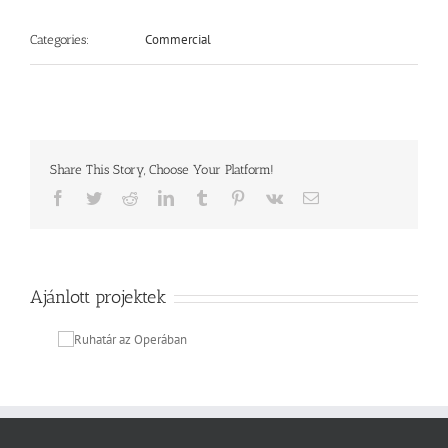
Commercial
Categories:
Share This Story, Choose Your Platform!
Facebook
Twitter
Reddit
LinkedIn
Tumblr
Pinterest
Vk
Email:
Ajánlott projektek
r az
ában