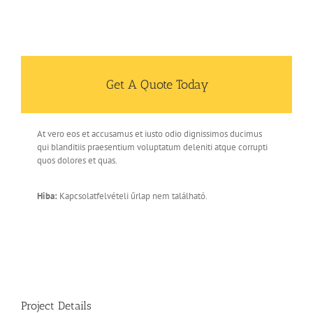
Get A Quote Today
At vero eos et accusamus et iusto odio dignissimos ducimus
qui blanditiis praesentium voluptatum deleniti atque corrupti
quos dolores et quas.
Hiba:
Kapcsolatfelvételi űrlap nem található.
Project Details