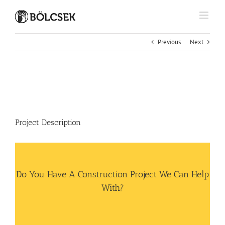
Kihagyás
Previous
Next
View
Larger
Image
Project Description
Do You Have A Construction Project We Can Help
With?